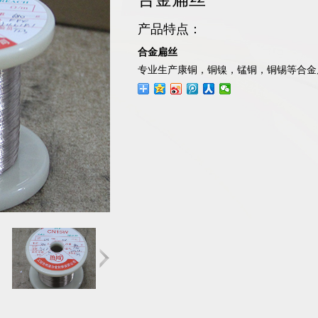
产品特点：
合金扁丝
专业生产康铜，铜镍，锰铜，铜锡等合金扁丝