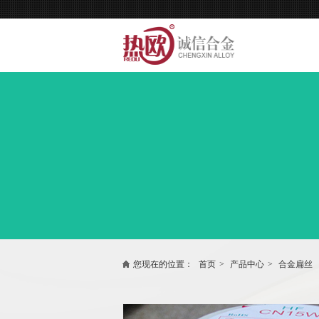
您现在的位置：
首页
>
产品中心
>
合金扁丝